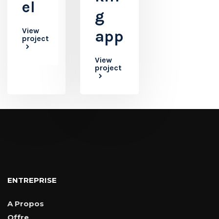
el
g
View
app
project
View
project
ENTREPRISE
A Propos
Offre